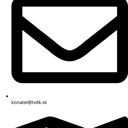
konatel@tvdk.sk