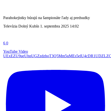
Parahokejistky búrajú na šampionáte ľady aj predsudky
Televízia Dolný Kubín
1. septembra 2025 14:02
6
0
YouTube Video
UExEZU9ueUhnUGZzdzhoT3Q5Mm5uMEs5elU4cDR1UDZLZ