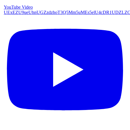
YouTube Video
UExEZU9ueUhnUGZzdzhoT3Q5Mm5uMEs5elU4cDR1UDZL