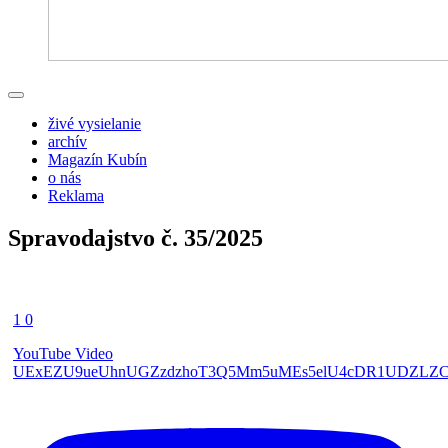
živé vysielanie
archív
Magazín Kubín
o nás
Reklama
Spravodajstvo č. 35/2025
1
0
YouTube Video
UExEZU9ueUhnUGZzdzhoT3Q5Mm5uMEs5elU4cDR1UDZLZ