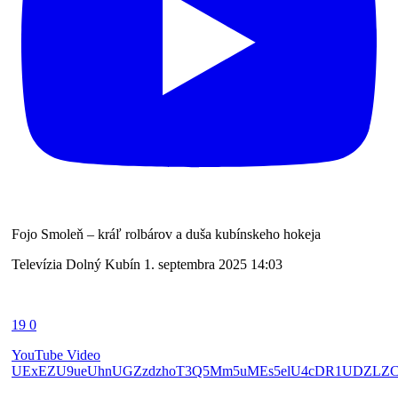
Fojo Smoleň – kráľ rolbárov a duša kubínskeho hokeja
Televízia Dolný Kubín
1. septembra 2025 14:03
19
0
YouTube Video
UExEZU9ueUhnUGZzdzhoT3Q5Mm5uMEs5elU4cDR1UDZL