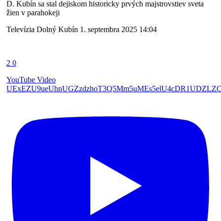
D. Kubín sa stal dejiskom historicky prvých majstrovstiev sveta
žien v parahokeji
Televízia Dolný Kubín
1. septembra 2025 14:04
2
0
YouTube Video
UExEZU9ueUhnUGZzdzhoT3Q5Mm5uMEs5elU4cDR1UDZL