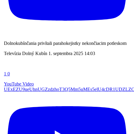
Dolnokubínčania privítali parahokejistky nekončiacim potleskom
Televízia Dolný Kubín
1. septembra 2025 14:03
1
0
YouTube Video
UExEZU9ueUhnUGZzdzhoT3Q5Mm5uMEs5elU4cDR1UDZLZ