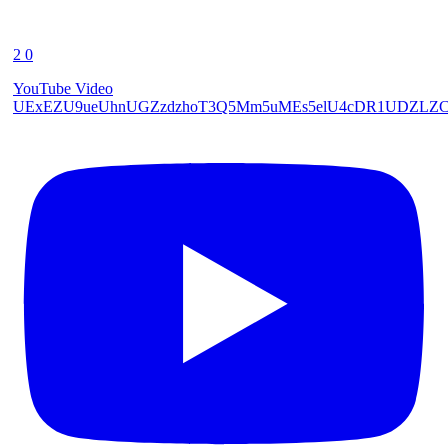
2
0
YouTube Video
UExEZU9ueUhnUGZzdzhoT3Q5Mm5uMEs5elU4cDR1UDZL