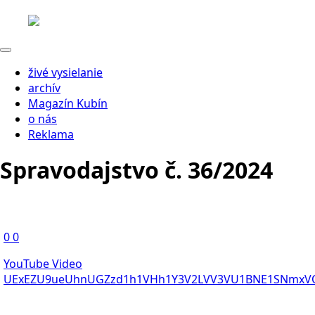
živé vysielanie
archív
Magazín Kubín
o nás
Reklama
Spravodajstvo č. 36/2024
0
0
YouTube Video
UExEZU9ueUhnUGZzd1h1VHh1Y3V2LVV3VU1BNE1SNmx