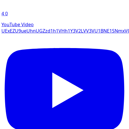
4
0
YouTube Video
UExEZU9ueUhnUGZzd1h1VHh1Y3V2LVV3VU1BNE1SNmxV