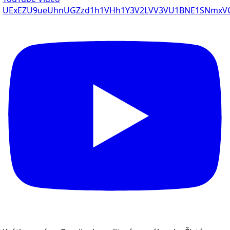
UExEZU9ueUhnUGZzd1h1VHh1Y3V2LVV3VU1BNE1SNmxV