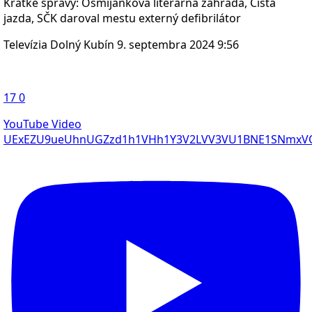
Krátke správy: Osmijankova literárna záhrada, Čistá
jazda, SČK daroval mestu externý defibrilátor
Televízia Dolný Kubín
9. septembra 2024 9:56
17
0
YouTube Video
UExEZU9ueUhnUGZzd1h1VHh1Y3V2LVV3VU1BNE1SNmx