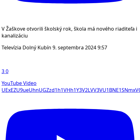
V Žaškove otvorili školský rok, škola má nového riaditeľa i
kanalizáciu
Televízia Dolný Kubín
9. septembra 2024 9:57
3
0
YouTube Video
UExEZU9ueUhnUGZzd1h1VHh1Y3V2LVV3VU1BNE1SNmx