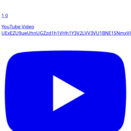
1
0
YouTube Video
UExEZU9ueUhnUGZzd1h1VHh1Y3V2LVV3VU1BNE1SNmxVQ