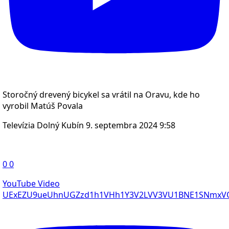
Storočný drevený bicykel sa vrátil na Oravu, kde ho
vyrobil Matúš Povala
Televízia Dolný Kubín
9. septembra 2024 9:58
0
0
YouTube Video
UExEZU9ueUhnUGZzd1h1VHh1Y3V2LVV3VU1BNE1SNmx