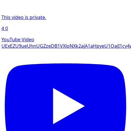
This video is private.
4
0
YouTube Video
UExEZU9ueUhnUGZzeDB1VXloNXk2ajA1aHpyeU1OajI1c