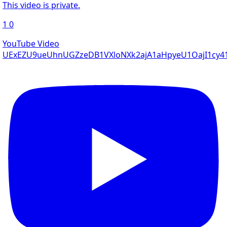
This video is private.
1
0
YouTube Video
UExEZU9ueUhnUGZzeDB1VXloNXk2ajA1aHpyeU1OajI1cy