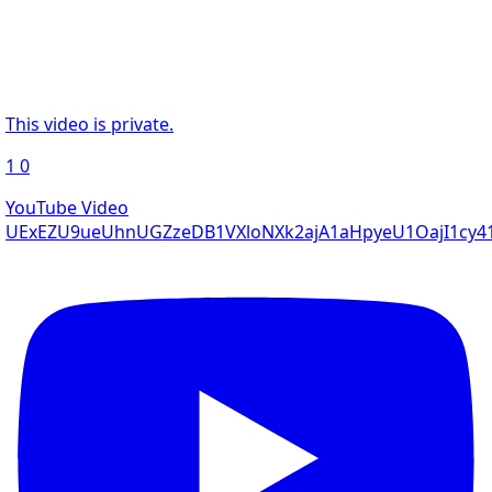
This video is private.
1
0
YouTube Video
UExEZU9ueUhnUGZzeDB1VXloNXk2ajA1aHpyeU1OajI1cy