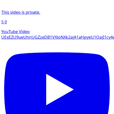
This video is private.
5
0
YouTube Video
UExEZU9ueUhnUGZzeDB1VXloNXk2ajA1aHpyeU1OajI1c