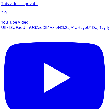
This video is private.
2
0
YouTube Video
UExEZU9ueUhnUGZzeDB1VXloNXk2ajA1aHpyeU1OajI1c