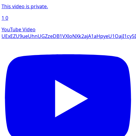
This video is private.
1
0
YouTube Video
UExEZU9ueUhnUGZzeDB1VXloNXk2ajA1aHpyeU1OajI1c