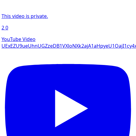
This video is private.
2
0
YouTube Video
UExEZU9ueUhnUGZzeDB1VXloNXk2ajA1aHpyeU1OajI1c