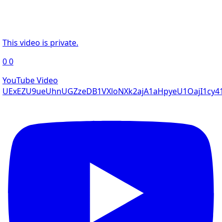
This video is private.
0
0
YouTube Video
UExEZU9ueUhnUGZzeDB1VXloNXk2ajA1aHpyeU1OajI1cy4