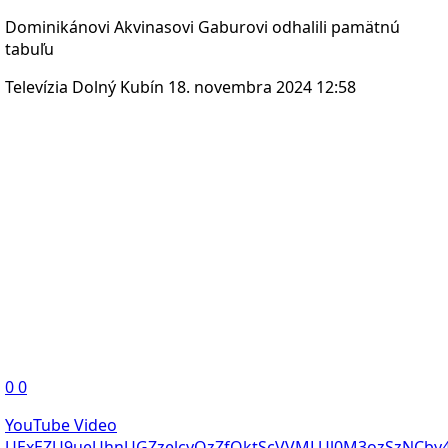
Dominikánovi Akvinasovi Gaburovi odhalili pamätnú
tabuľu
Televízia Dolný Kubín
18. novembra 2024 12:58
0
0
YouTube Video
UExEZU9ueUhnUGZzelcyQzZfQktScVVMLUl0M3ozSzNCb