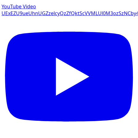
YouTube Video
UExEZU9ueUhnUGZzelcyQzZfQktScVVMLUl0M3ozSzNCb