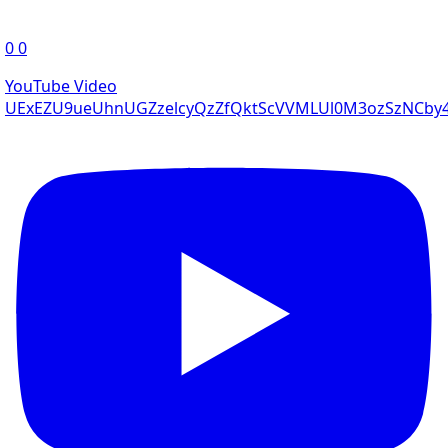
0
0
YouTube Video
UExEZU9ueUhnUGZzelcyQzZfQktScVVMLUl0M3ozSzNCb