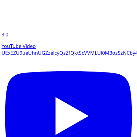
3
0
YouTube Video
UExEZU9ueUhnUGZzelcyQzZfQktScVVMLUl0M3ozSzNCb