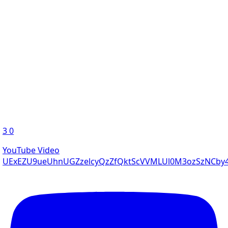
3
0
YouTube Video
UExEZU9ueUhnUGZzelcyQzZfQktScVVMLUl0M3ozSzNC