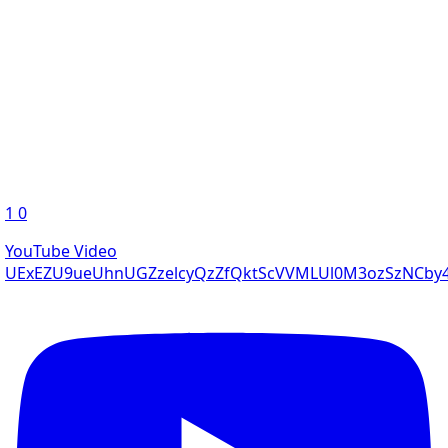
1
0
YouTube Video
UExEZU9ueUhnUGZzelcyQzZfQktScVVMLUl0M3ozSzNCby