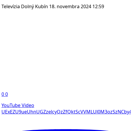
Televízia Dolný Kubín
18. novembra 2024 12:59
0
0
YouTube Video
UExEZU9ueUhnUGZzelcyQzZfQktScVVMLUl0M3ozSzNCb