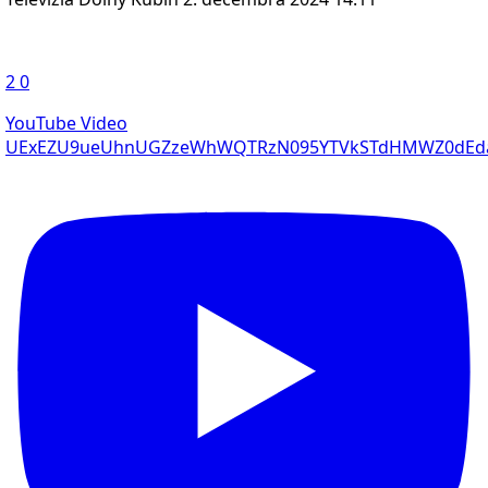
2
0
YouTube Video
UExEZU9ueUhnUGZzeWhWQTRzN095YTVkSTdHMWZ0dEda