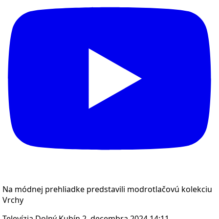
Na módnej prehliadke predstavili modrotlačovú kolekciu
Vrchy
Televízia Dolný Kubín
2. decembra 2024 14:11