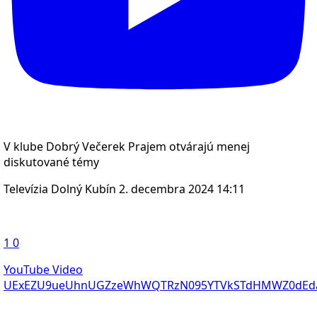
V klube Dobrý Večerek Prajem otvárajú menej
diskutované témy
Televízia Dolný Kubín
2. decembra 2024 14:11
1
0
YouTube Video
UExEZU9ueUhnUGZzeWhWQTRzN095YTVkSTdHMWZ0dEd