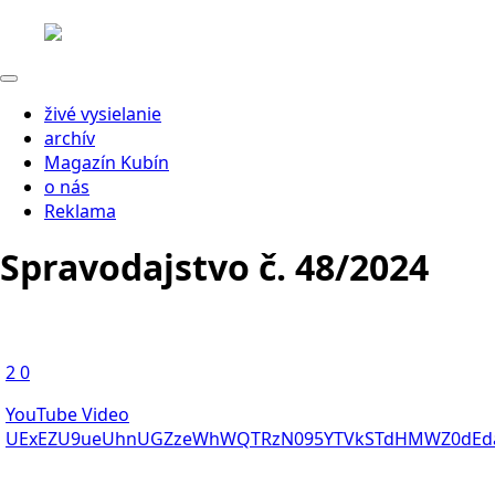
živé vysielanie
archív
Magazín Kubín
o nás
Reklama
Spravodajstvo č. 48/2024
2
0
YouTube Video
UExEZU9ueUhnUGZzeWhWQTRzN095YTVkSTdHMWZ0dEd