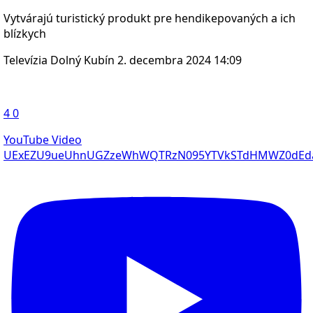
Vytvárajú turistický produkt pre hendikepovaných a ich
blízkych
Televízia Dolný Kubín
2. decembra 2024 14:09
4
0
YouTube Video
UExEZU9ueUhnUGZzeWhWQTRzN095YTVkSTdHMWZ0dEd