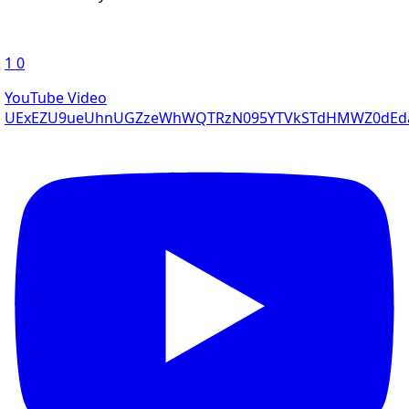
1
0
YouTube Video
UExEZU9ueUhnUGZzeWhWQTRzN095YTVkSTdHMWZ0dEd