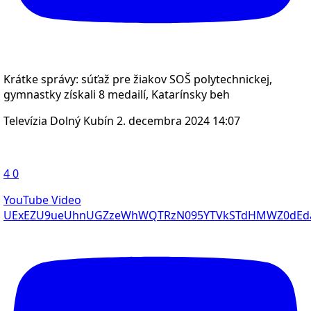
Krátke správy: súťaž pre žiakov SOŠ polytechnickej,
gymnastky získali 8 medailí, Katarínsky beh
Televízia Dolný Kubín
2. decembra 2024 14:07
4
0
YouTube Video
UExEZU9ueUhnUGZzeWhWQTRzN095YTVkSTdHMWZ0dEd