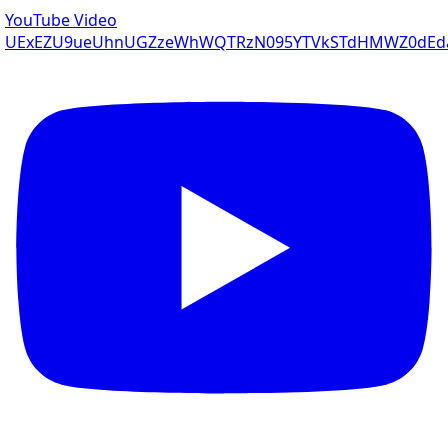
YouTube Video
UExEZU9ueUhnUGZzeWhWQTRzN095YTVkSTdHMWZ0dEda