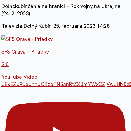
Dolnokubínčania na hranici – Rok vojny na Ukrajine
(24. 2. 2023)
Televízia Dolný Kubín
25. februára 2023 14:28
SFS Orava – Priadky
2
0
YouTube Video
UExEZU9ueUhnUGZzeTNSanRtZXJmYWxOZjVwUHN0d