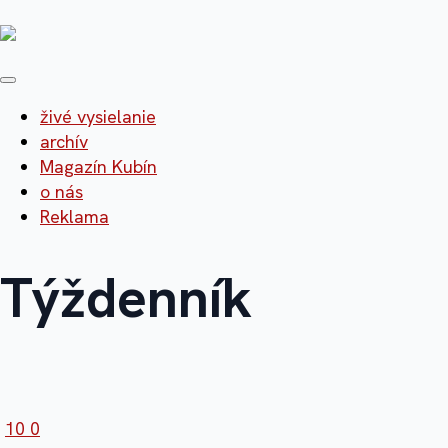
živé vysielanie
archív
Magazín Kubín
o nás
Reklama
Týždenník
10
0