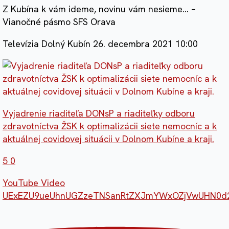
Z Kubína k vám ideme, novinu vám nesieme… –
Vianočné pásmo SFS Orava
Televízia Dolný Kubín
26. decembra 2021 10:00
Vyjadrenie riaditeľa DONsP a riaditeľky odboru
zdravotníctva ŽSK k optimalizácii siete nemocníc a k
aktuálnej covidovej situácii v Dolnom Kubíne a kraji.
5
0
YouTube Video
UExEZU9ueUhnUGZzeTNSanRtZXJmYWxOZjVwUHN0d