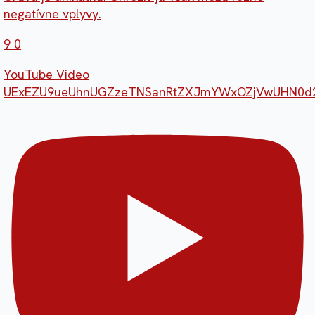
negatívne vplyvy.
9
0
YouTube Video
UExEZU9ueUhnUGZzeTNSanRtZXJmYWxOZjVwUHN0d