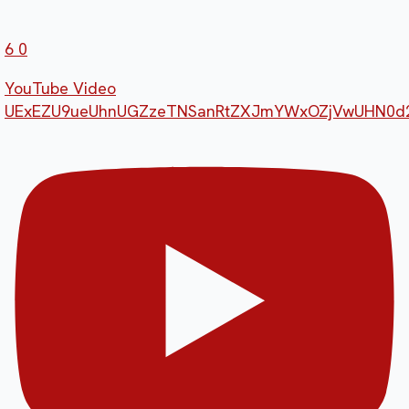
6
0
YouTube Video
UExEZU9ueUhnUGZzeTNSanRtZXJmYWxOZjVwUHN0