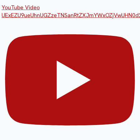
YouTube Video
UExEZU9ueUhnUGZzeTNSanRtZXJmYWxOZjVwUHN0