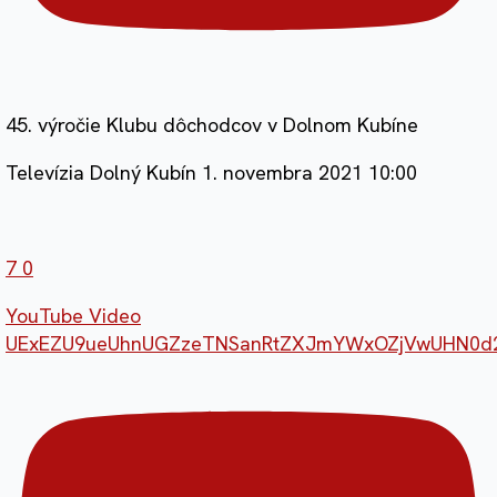
45. výročie Klubu dôchodcov v Dolnom Kubíne
Televízia Dolný Kubín
1. novembra 2021 10:00
7
0
YouTube Video
UExEZU9ueUhnUGZzeTNSanRtZXJmYWxOZjVwUHN0d