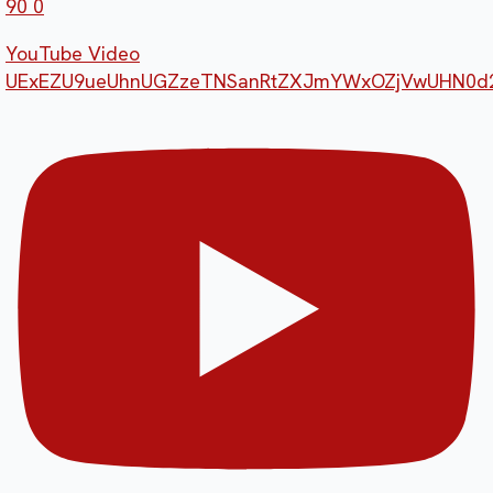
90
0
YouTube Video
UExEZU9ueUhnUGZzeTNSanRtZXJmYWxOZjVwUHN0d