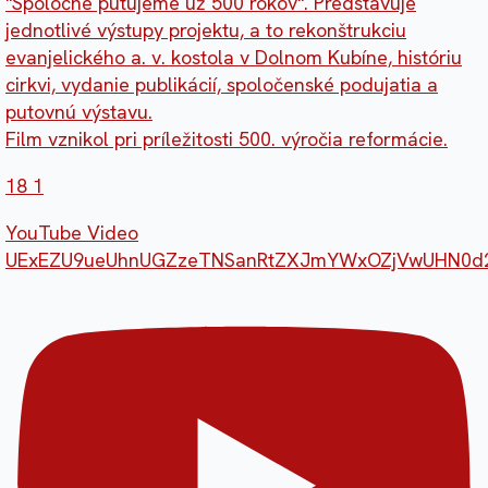
"Spoločne putujeme už 500 rokov". Predstavuje
jednotlivé výstupy projektu, a to rekonštrukciu
evanjelického a. v. kostola v Dolnom Kubíne, históriu
cirkvi, vydanie publikácií, spoločenské podujatia a
putovnú výstavu.
Film vznikol pri príležitosti 500. výročia reformácie.
18
1
YouTube Video
UExEZU9ueUhnUGZzeTNSanRtZXJmYWxOZjVwUHN0d