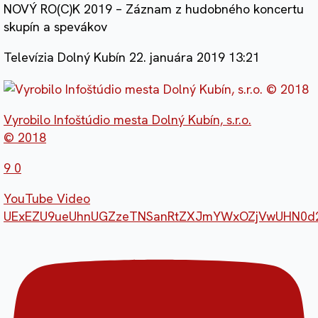
NOVÝ RO(C)K 2019 – Záznam z hudobného koncertu
skupín a spevákov
Televízia Dolný Kubín
22. januára 2019 13:21
Vyrobilo Infoštúdio mesta Dolný Kubín, s.r.o.
© 2018
9
0
YouTube Video
UExEZU9ueUhnUGZzeTNSanRtZXJmYWxOZjVwUHN0