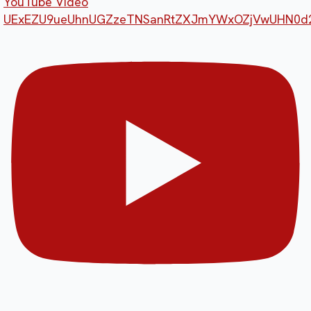
YouTube Video
UExEZU9ueUhnUGZzeTNSanRtZXJmYWxOZjVwUHN0