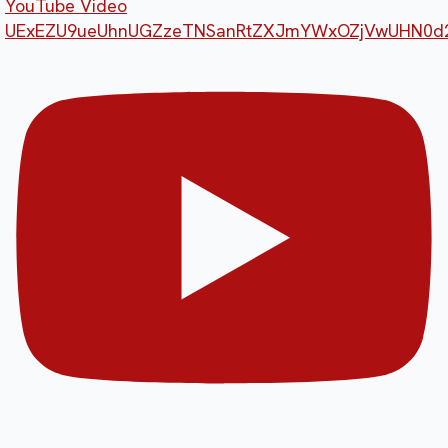
YouTube Video
UExEZU9ueUhnUGZzeTNSanRtZXJmYWxOZjVwUHN0d