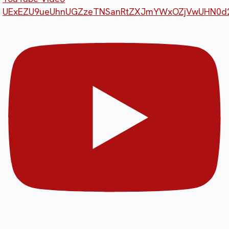
UExEZU9ueUhnUGZzeTNSanRtZXJmYWxOZjVwUHN0d